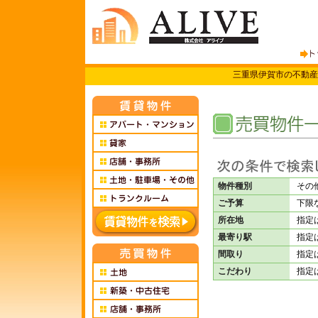
三重県伊賀市の不動産
物件種別
そ
ご予算
下限
所在地
指定
最寄り駅
指定
間取り
指定
こだわり
指定